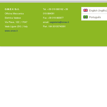
O.M.E.V. S.r.l.
Tel. +39 019 880162 +39
English
(
Inglês
)
Officina Meccanica
019 884091
Português
Elettrica Vadese
Fax +39 019 883977
Via Piave, 122 | 17047
email:
segreteria@omev.it
Vado Ligure (SV) | Italy
Part. IVA 00100740091
www.omev.it